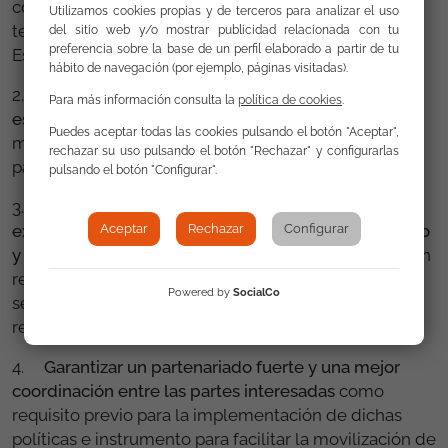
consigan resultados sostenibles a largo plazo y que
Utilizamos cookies propias y de terceros para analizar el uso
tengan su reflejo en iniciativas locales en otros
del sitio web y/o mostrar publicidad relacionada con tu
preferencia sobre la base de un perfil elaborado a partir de tu
Estados miembros.
hábito de navegación (por ejemplo, páginas visitadas).
2.
Incluir en los programas operativos “actuaciones
Para más información consulta la
política de cookies
.
específicas pero no exclusivas”
dentro del objetivo
Puedes aceptar todas las cookies pulsando el botón "Aceptar",
más amplio de incorporar transversalmente la
rechazar su uso pulsando el botón "Rechazar" y configurarlas
participación de la población gitana en la sociedad.
pulsando el botón "Configurar".
3.
Mejorar significativamente las medidas
Aceptar
Rechazar
Configurar
existentes, así como los mecanismos de seguimiento
y evaluación.
En este sentido, es necesario trabajar en
relación con la recogida de datos étnicos, el
Powered by
SocialCo
seguimiento y la evaluación y la información y
responsabilidad.
4.
Garantizar un partenariado fuerte y una mejor
coordinación entre las partes interesadas
como
requisito previo para la implementación de dichas
políticas e instrumento para facilitar la movilización de