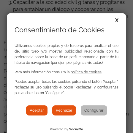
Capacitar a la sociedad civil gitanas y progitanas
para entablar un diálogo y cooperar con las
autoridades públicas responsables de la inclusión
X
de la población gitana, la igualdad y la lucha
Consentimiento de Cookies
contra el racismo.
El RCM se basa en las lecciones aprendidas y las
Utilizamos cookies propias y de terceros para analizar el uso
buenas prácticas del proyecto piloto RCM 2017-2020
del sitio web y/o mostrar publicidad relacionada con tu
implementado por CEU, en asociación con los
preferencia sobre la base de un perfil elaborado a partir de tu
hábito de navegación (por ejemplo, páginas visitadas).
miembros del consorcio del proyecto actual y el
Fondo de Educación Gitana. Las innovaciones del
Para más información consulta la
política de cookies
.
nuevo proyecto incluyen un "modelo en cascada"
Puedes aceptar todas las cookies pulsando el botón "Aceptar",
dirigido a reforzar a las coordinaciones de las
rechazar su uso pulsando el botón "Rechazar" y configurarlas
coaliciones nacionales de la sociedad civil, más
pulsando el botón "Configurar".
acciones dirigidas a la capacitación de los miembros
de estas coaliciones y su apoyo sistemático para
Aceptar
Rechazar
Configurar
participar en el diálogo, la promoción y la cooperación
con las partes interesadas nacionales.
Powered by
SocialCo
El proyecto RCM 2021-2025 con el título completo