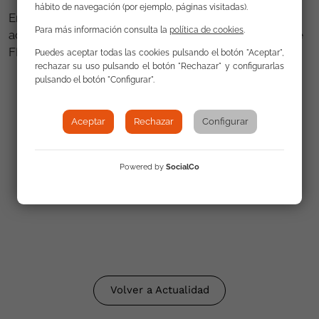
hábito de navegación (por ejemplo, páginas visitadas).
En la elaboración del Manual ha participado el
Para más información consulta la
política de cookies
.
activista gitano español Ramón Flores, presidente de
FERYP.
Puedes aceptar todas las cookies pulsando el botón "Aceptar",
rechazar su uso pulsando el botón "Rechazar" y configurarlas
pulsando el botón "Configurar".
Enlaces
Aceptar
Rechazar
Configurar
Espejos - Manual para la lucha contra
Powered by
SocialCo
antigitanismo través de la educación en
derechos humanos (solo disponible en inglés)
Volver a Actualidad