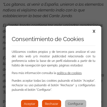
“Los gitanos, al venir a España, unieron a los elementos
nativos el viejísimo elemento indio con lo que
establecieron la base del Cante Jondo.
El Cante Jondo contiene las más variadas gradaciones
del sentimiento humano, puestas al servicio de la
X
expresión más pura y exacta. En la literatura española
Consentimiento de Cookies
no hay nada superior, en la justeza de los valores, a la
inspiración revelada de esas coplas populares.
Utilizamos cookies propias y de terceros para analizar el uso
del sitio web y/o mostrar publicidad relacionada con tu
El conferenciante expuso las diferencias propias entre
preferencia sobre la base de un perfil elaborado a partir de tu
las diversas coplas gitanas, de las cuales hizo varias
hábito de navegación (por ejemplo, páginas visitadas).
admirables recitaciones, estudiando asimismo la
Para más información consulta la
política de cookies
.
misión que a la guitarra compete y citando los nombres
de algunos de los más valiosos sostenedores del cante
Puedes aceptar todas las cookies pulsando el botón "Aceptar",
rechazar su uso pulsando el botón "Rechazar" y configurarlas
en la actualidad, como la Niña de los Peines, Manuel
pulsando el botón "Configurar".
Torres y otros.”
Por tanto, parece claro que se refieren a la música de
Aceptar
Rechazar
Configurar