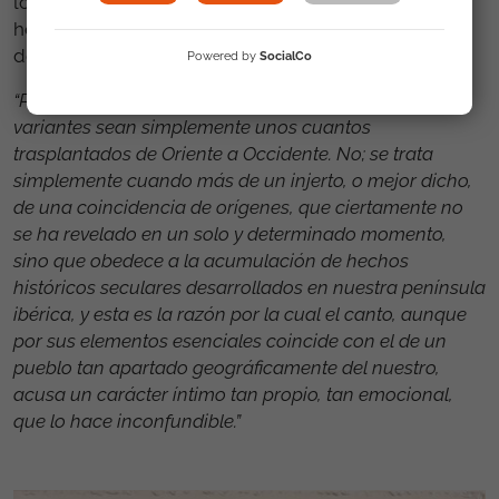
los gitanos cuando se refieren al “Cante Jondo”. De
hecho, la conferencia continúa explicando el origen
de esta música:
Powered by
SocialCo
“Pero nadie piense que la "siguiriya" gitana y sus
variantes sean simplemente unos cuantos
trasplantados de Oriente a Occidente. No; se trata
simplemente cuando más de un injerto, o mejor dicho,
de una coincidencia de orígenes, que ciertamente no
se ha revelado en un solo y determinado momento,
sino que obedece a la acumulación de hechos
históricos seculares desarrollados en nuestra península
ibérica, y esta es la razón por la cual el canto, aunque
por sus elementos esenciales coincide con el de un
pueblo tan apartado geográficamente del nuestro,
acusa un carácter íntimo tan propio, tan emocional,
que lo hace inconfundible.”