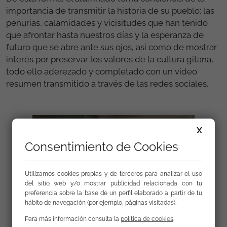
importancia de transmitir la historia de su pueblo: las
penurias, calamidades y vicisitudes que han tenido
que afrontar hasta nuestros días y la esperanza de
futuro que se abre ante sus ojos, así como de mostrar
interés por preservar los valores de la cultura gitana,
todo ello aderezado y completado con un vídeo
resumen transmitido a través de las redes sociales.
X
Consentimiento de Cookies
Utilizamos cookies propias y de terceros para analizar el uso
del sitio web y/o mostrar publicidad relacionada con tu
preferencia sobre la base de un perfil elaborado a partir de tu
hábito de navegación (por ejemplo, páginas visitadas).
Para más información consulta la
política de cookies
.