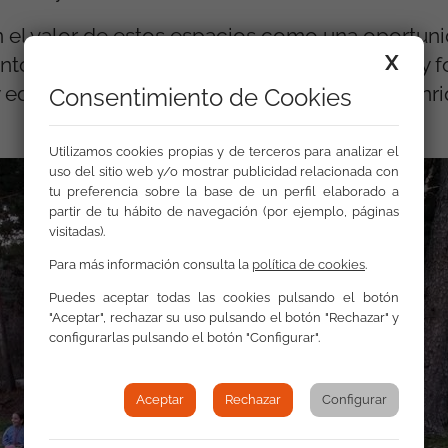
n el valor de estos espacios como una oportun
X
ntorno habitual, conecten con la naturaleza y f
 educadores/as en un ambiente positivo y enr
Consentimiento de Cookies
Utilizamos cookies propias y de terceros para analizar el
uso del sitio web y/o mostrar publicidad relacionada con
tu preferencia sobre la base de un perfil elaborado a
partir de tu hábito de navegación (por ejemplo, páginas
visitadas).
Para más información consulta la
política de cookies
.
Puedes aceptar todas las cookies pulsando el botón
"Aceptar", rechazar su uso pulsando el botón "Rechazar" y
configurarlas pulsando el botón "Configurar".
Aceptar
Rechazar
Configurar