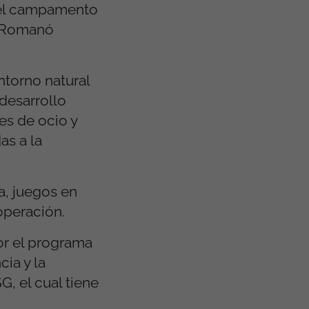
n el campamento
y Romanó
ntorno natural
 desarrollo
des de ocio y
as a la
a, juegos en
operación.
or el programa
cia y la
, el cual tiene