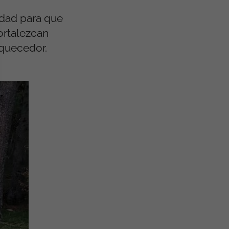
idad para que
ortalezcan
iquecedor.