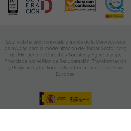
Esta web ha sido renovada a través de la Convocatoria
de ayudas para la modernización del Tercer Sector 2023
del Ministerio de Derechos Sociales y Agenda 2030,
financiada por el Plan de Recuperación, Transformación
y Resiliencia y los Fondos NextGeneration de la Unión
Europea.