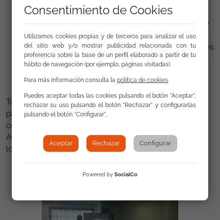
Consentimiento de Cookies
contratación y las ofertas disponibles a los
participantes para aumentar sus posibilidades de
inserción.
Utilizamos cookies propias y de terceros para analizar el uso
Aumentar la participación a través de actividades
del sitio web y/o mostrar publicidad relacionada con tu
preferencia sobre la base de un perfil elaborado a partir de tu
colectivas que impliquen el consenso y la puesta
hábito de navegación (por ejemplo, páginas visitadas).
en práctica de conocimientos anteriormente
Para más información consulta la
política de cookies
.
trabajados.
Puedes aceptar todas las cookies pulsando el botón "Aceptar",
Todo ello gracias a la colaboración de los
rechazar su uso pulsando el botón "Rechazar" y configurarlas
participantes del programa; Encarna Franco, que
pulsando el botón "Configurar".
colaboró en la realización de los talleres; al
Ayuntamiento de Puerto Lumbreras y a SS.SS de la
Aceptar
Rechazar
Configurar
localidad.
Powered by
SocialCo