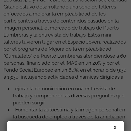
Gitano estuvo desarrollando una serie de talleres
enfocados a mejorar la empleabilidad de los
participantes a través de contenidos basados en la
imagen personal, el mercado de trabajo de Puerto
Lumbreras y la entrevista de trabajo. Estos mini
talleres tuvieron lugar en el Espacio Joven, realizados
por el programa de Mejora de la empleabilidad
“Currálatelo” de Puerto Lumbreras atendiéndose a 60
personas, financiado por el IMAS en un 20% y por el
Fondo Social Europeo en un 80%, en el horario de 9:30
a 13:30, incluyendo actividades dinámicas dirigidas a:
ejorar la comunicación en una entrevista de
trabajo y comprender las diversas preguntas que
pueden surgir.
Fomentar la autoestima y la imagen personal en
la búsqueda de empleo a través de la ampliación
de conocimientos.
X
Informar sobre las empresas, periodos de