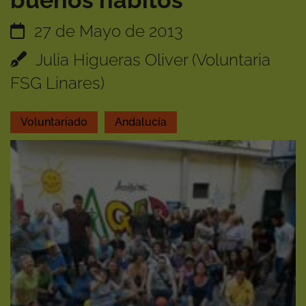
buenos hábitos
27 de Mayo de 2013
Julia Higueras Oliver (Voluntaria
FSG Linares)
Voluntariado
Andalucía