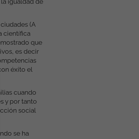
 la igualdad de
 ciudades (A
 científica
demostrado que
ivos, es decir
competencias
on éxito el
ilias cuando
s y por tanto
cción social
ando se ha