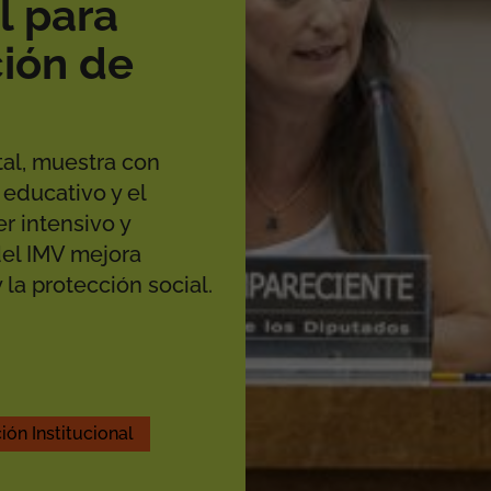
l para
ción de
tal, muestra con
 educativo y el
r intensivo y
del IMV mejora
 la protección social.
ión Institucional