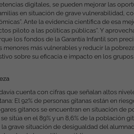
etencias digitales, se pueden mejorar las opor
milias en situación de grave vulnerabilidad, c
micas”. Ante la evidencia científica de esa mej
tos piloto a las políticas públicas”. Y aprovec
que los fondos de la Garantía Infantil son pre
os menores más vulnerables y reducir la pobreza i
tivo sobre su eficacia e impacto en los grupos
reza
avía cuenta con cifras que señalan altos nivel
itana: El 92% de personas gitanas están en ries
gares gitanos se encuentran en situación de p
 se sitúa en el 89% y un 8,6% de la población gi
 a la grave situación de desigualdad del alumna