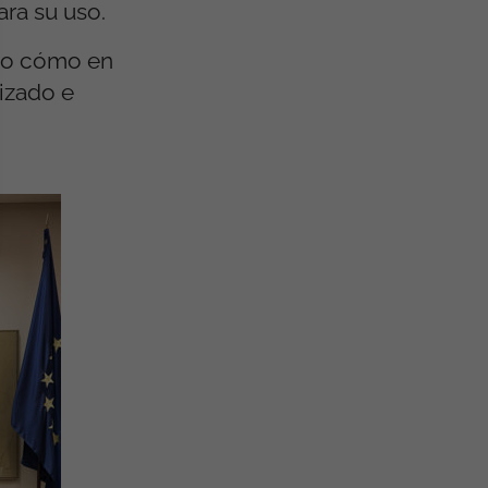
ra su uso.
ado cómo en
izado e