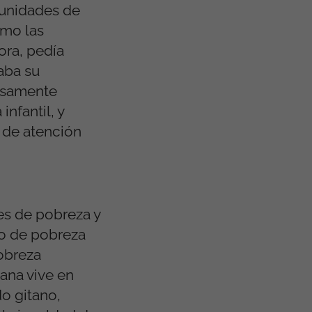
tunidades de
omo las
ora, pedía
haba su
cisamente
nfantil, y
 de atención
es de pobreza y
go de pobreza
obreza
tana vive en
do gitano,