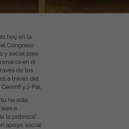
o hoy en la
del Congreso
 y social para
enmarca en el
través de los
es a través del
Cenmfi y J-Pal.
to ha sido
ales e
e la pobreza”.
on apoyo social