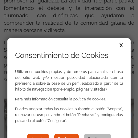
promover la igualdad. La actividad fue participativa,
fomentando el debate y la interacción con el
alumnado, con dinámicas que ayudaron a
comprender la realidad de la comunidad gitana de
manera cercana y directa.
La charla refuerza el compromiso de la Fundación
X
Secretariado Gitano con la educación y la
Consentimiento de Cookies
sensibilización de las nuevas generaciones,
promoviendo valores de respeto, inclusión y
reconocimiento de la diversidad cultural en la
Utilizamos cookies propias y de terceros para analizar el uso
del sitio web y/o mostrar publicidad relacionada con tu
sociedad.
preferencia sobre la base de un perfil elaborado a partir de tu
hábito de navegación (por ejemplo, páginas visitadas).
Para más información consulta la
política de cookies
.
Puedes aceptar todas las cookies pulsando el botón "Aceptar",
rechazar su uso pulsando el botón "Rechazar" y configurarlas
pulsando el botón "Configurar".