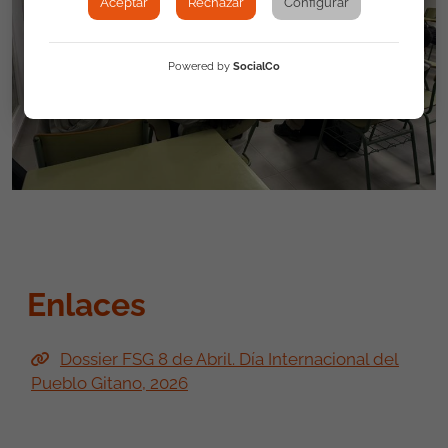
Aceptar
Rechazar
Configurar
Powered by
SocialCo
Enlaces
Dossier FSG 8 de Abril. Día Internacional del
Pueblo Gitano, 2026