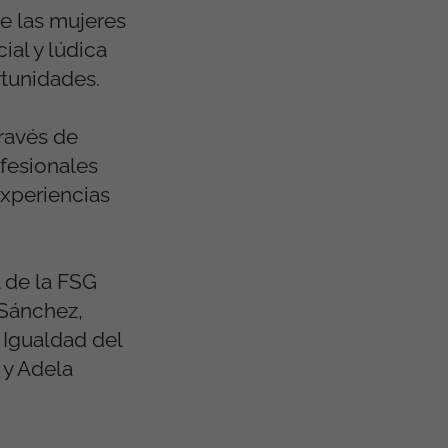
de las mujeres
ial y lúdica
rtunidades.
ravés de
ofesionales
experiencias
l de la FSG
 Sánchez,
e Igualdad del
 y Adela