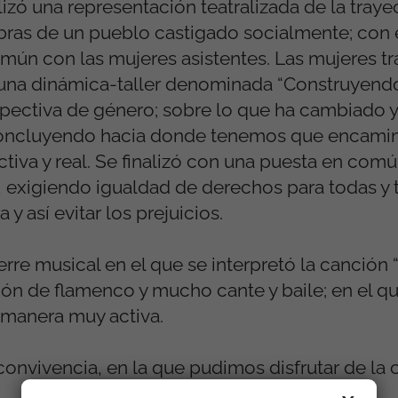
izó una representación teatralizada de la trayect
ras de un pueblo castigado socialmente; con e
común con las mujeres asistentes. Las mujeres t
 una dinámica-taller denominada “Construyendo
pectiva de género; sobre lo que ha cambiado y
concluyendo hacia donde tenemos que encamin
tiva y real. Se finalizó con una puesta en comú
, exigiendo igualdad de derechos para todas y 
 así evitar los prejuicios.
erre musical en el que se interpretó la canción 
ción de flamenco y mucho cante y baile; en el q
 manera muy activa.
nvivencia, en la que pudimos disfrutar de la