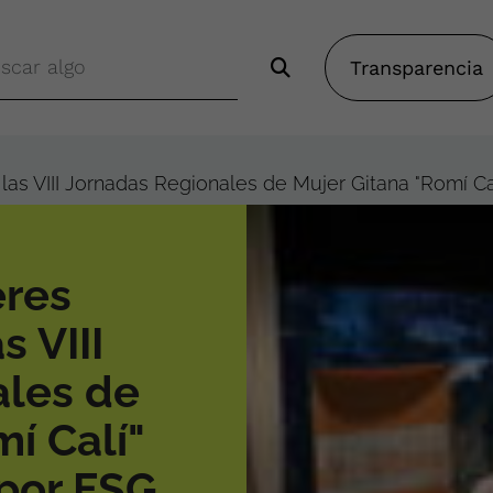
Transparencia
las VIII Jornadas Regionales de Mujer Gitana "Romí Ca
eres
s VIII
ales de
í Calí"
por FSG