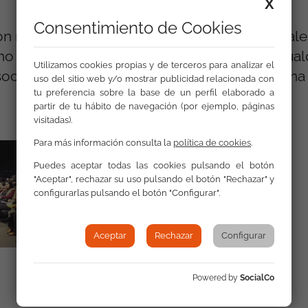
X
Consentimiento de Cookies
ron representantes del área de Servicios Sociale
o del Principado de Asturias, del Área de Igua
Utilizamos cookies propias y de terceros para analizar el
sociaciones Gitanas como la Asociación Gitana 
uso del sitio web y/o mostrar publicidad relacionada con
tu preferencia sobre la base de un perfil elaborado a
partir de tu hábito de navegación (por ejemplo, páginas
visitadas).
Para más información consulta la
política de cookies
.
Puedes aceptar todas las cookies pulsando el botón
"Aceptar", rechazar su uso pulsando el botón "Rechazar" y
configurarlas pulsando el botón "Configurar".
Aceptar
Rechazar
Configurar
Powered by
SocialCo