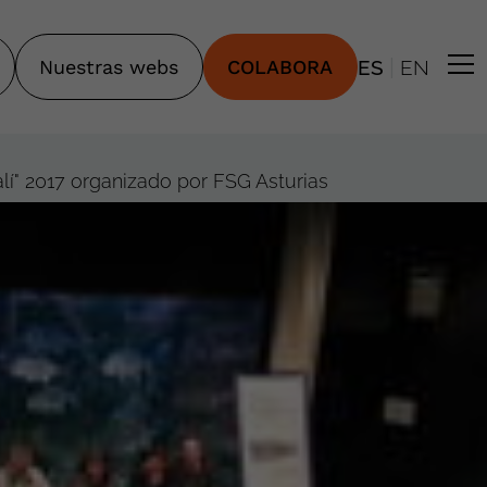
|
Nuestras webs
COLABORA
ES
EN
lí" 2017 organizado por FSG Asturias