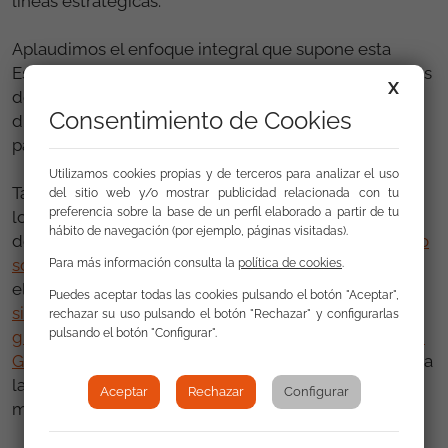
líneas estratégicas.
Aplaudimos el enfoque integral que supone esta
Estrategia que subraya la importancia de los objetivos
X
de inclusión social e incorpora la lucha contra la
Consentimiento de Cookies
discriminación, la igualdad de género y la
participación del pueblo gitano.
Utilizamos cookies propias y de terceros para analizar el uso
También valoramos positivamente el hecho de que
del sitio web y/o mostrar publicidad relacionada con tu
preferencia sobre la base de un perfil elaborado a partir de tu
los trabajos de investigación que las FSG ha venido
hábito de navegación (por ejemplo, páginas visitadas).
desarrollando en los últimos años, como el el
estudio
sobre la Situación educativa del alumnado gitano
,
Para más información consulta la
política de cookies
.
el
estudio sobre el impacto del Ingreso Mínimo en la
Puedes aceptar todas las cookies pulsando el botón "Aceptar",
situación de pobreza de la población
rechazar su uso pulsando el botón "Rechazar" y configurarlas
pulsando el botón "Configurar".
gitana
y el
Estudio -Mapa sobre Vivienda y Población
Gitana
hayan sido considerados como referentes para
la Estrategia y para la definición de los objetivos y
Aceptar
Rechazar
Configurar
medidas a desarrollar.