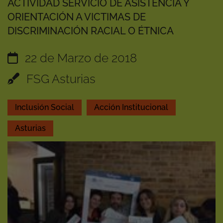
ACTIVIDAD SERVICIO DE ASISTENCIA Y
ORIENTACIÓN A VICTIMAS DE
DISCRIMINACIÓN RACIAL O ÉTNICA
22 de Marzo de 2018
FSG Asturias
Inclusión Social
Acción Institucional
Asturias