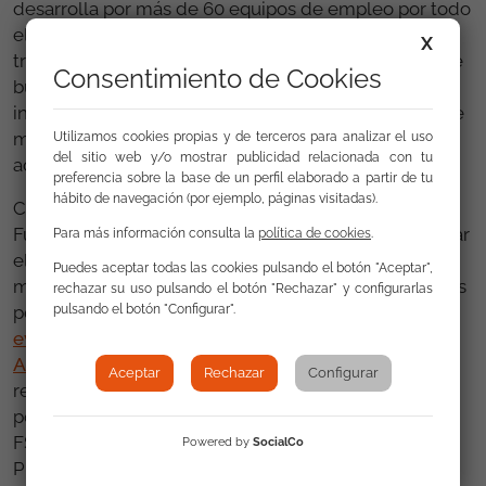
desarrolla por más de 60 equipos de empleo por todo
el país, que ofrecen apoyo a personas vulnerables, a
X
través de la creación de itinerarios personalizados de
Consentimiento de Cookies
búsqueda de empleo, la formación y la
intermediación con empresas, con el objetivo final de
mejorar su empleabilidad y sus oportunidades de
Utilizamos cookies propias y de terceros para analizar el uso
del sitio web y/o mostrar publicidad relacionada con tu
acceder a un puesto de trabajo.
preferencia sobre la base de un perfil elaborado a partir de tu
hábito de navegación (por ejemplo, páginas visitadas).
Coincidiendo con el 20º aniversario del programa,
Fundación Secretariado Gitano se propuso comprobar
Para más información consulta la
política de cookies
.
el valor y el impacto del programa Acceder como
Puedes aceptar todas las cookies pulsando el botón "Aceptar",
motor de cambio e igualdad de oportunidades de las
rechazar su uso pulsando el botón "Rechazar" y configurarlas
personas gitanas. Para ello, se encargó una
pulsando el botón "Configurar".
evaluación externa sobre el impacto del programa
Acceder
. Esta evaluación confirmaba el alcance y los
Aceptar
Rechazar
Configurar
resultados del programa para mejorar la vida de la
población gitana gracias al apoyo a largo plazo del
FSE. Desde su puesta en marcha en el año 2000, el
Powered by
SocialCo
Programa Acceder ha conseguido resultados