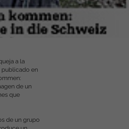
ueja a la
o publicado en
 kommen:
imagen de un
ones que
os de un grupo
produce un