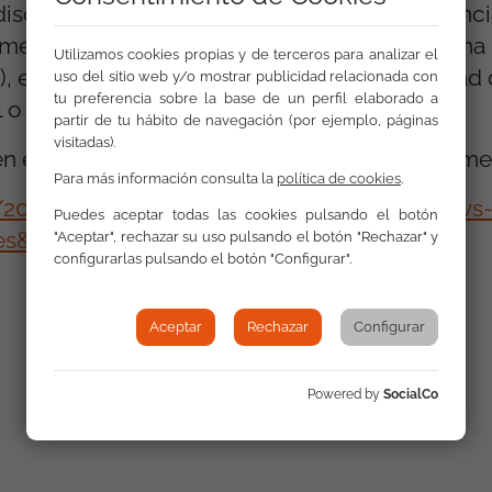
discriminación; el Consejo de Europa, la Agenc
mentales (FRA), la Red ENAR, European Roma 
Utilizamos cookies propias y de terceros para analizar el
), el Consejo para la Promoción de la Igualdad d
uso del sitio web y/o mostrar publicidad relacionada con
tu preferencia sobre la base de un perfil elaborado a
 o Étnico, etc.
partir de tu hábito de navegación (por ejemplo, páginas
visitadas).
n el Blog de “The Lede” de The New York Time
Para más información consulta la
política de cookies
.
m/2012/04/12/cover-of-swiss-magazine-draws-
Puedes aceptar todas las cookies pulsando el botón
es&st=cse
"Aceptar", rechazar su uso pulsando el botón "Rechazar" y
configurarlas pulsando el botón "Configurar".
Aceptar
Rechazar
Configurar
Galería
Powered by
SocialCo