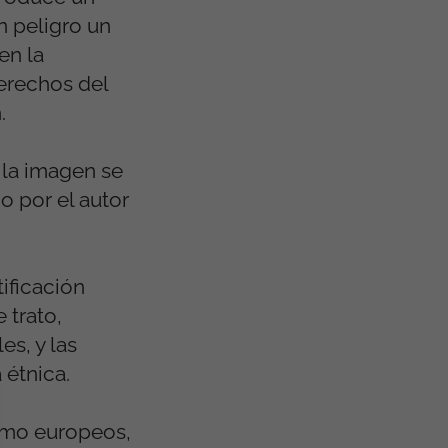
n peligro un
en la
erechos del
.
 la imagen se
o por el autor
ificación
 trato,
es, y las
 étnica.
omo europeos,