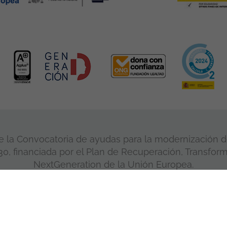
 la Convocatoria de ayudas para la modernización de
, financiada por el Plan de Recuperación, Transform
NextGeneration de la Unión Europea.