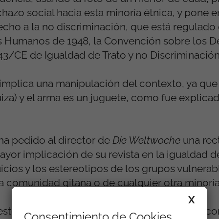
hazo social hacia esta minoría étnica, y pone e
ho a la no discriminación, que está regulado 
s Humanos de 1948, la Convención sobre los D
43/CE de Igualdad de Trato y no Discriminación
n implica una manipulación del contexto, ya que
a) y el arma es un juguete, como fue explicad
ha pedido al director de
Die
Weltwoche
una rect
ayor implicación de su revista en la igualdad de
cios y los estereotipos de los grupos vulnerabl
a comunidad gitana o de cualquier otra minoría
X
 este caso a diversos organismos nacionales c
Consentimiento de Cookies