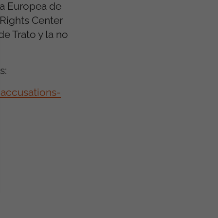
ia Europea de
Rights Center
e Trato y la no
s:
accusations-