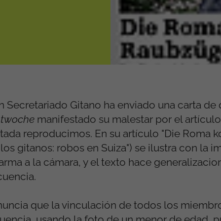
n Secretariado Gitano ha enviado una carta de q
twoche
manifestado su malestar por el artícul
portada reproducimos. En su artículo "Die Roma
os gitanos: robos en Suiza") se ilustra con la 
arma a la cámara, y el texto hace generalizaci
cuencia.
uncia que la vinculación de todos los miembr
cuencia, usando la foto de un menor de edad, 