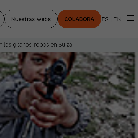
|
Nuestras webs
COLABORA
ES
EN
n los gitanos: robos en Suiza”