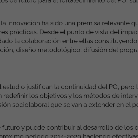
os de futuro para el fortalecimiento del PO, su
 la innovación ha sido una premisa relevante q
es prácticas. Desde el punto de vista del impa
ado la colaboración entre ellas constituyendo
ación, diseño metodológico, difusión del progr
.
 estudio justifican
la continuidad del PO, pero l
redefinir los
objetivos y los métodos de inter
sión
sociolaboral que se van a extender en el p
 futuro y puede contribuir al desarrollo de los o
 próximo periodo 2014-2020 haciendo efectivas