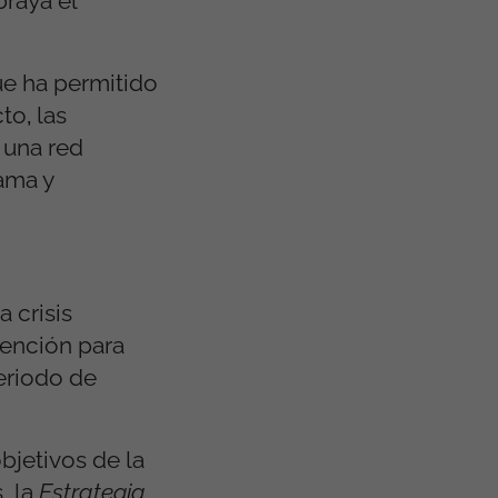
braya el
ue ha permitido
cto
,
las
 una red
ama y
a crisis
vención para
eriodo de
bjetivos de la
, la
Estrategia