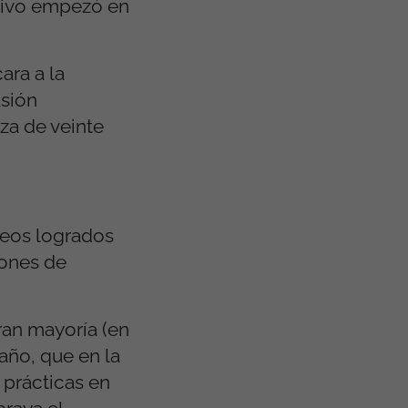
ativo empezó en
ra a la
usión
eza de veinte
leos logrados
iones de
ran mayoría (en
año, que en la
 prácticas en