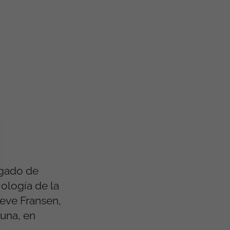
rgado de
ología de la
ieve Fransen,
Luna, en