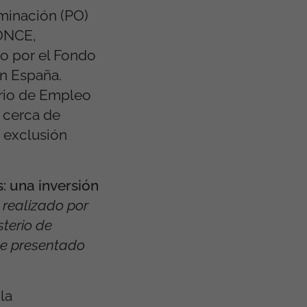
iminación (PO)
 ONCE,
do por el Fondo
n España.
erio de Empleo
s cerca de
e exclusión
: una inversión
realizado por
terio de
ue presentado
la