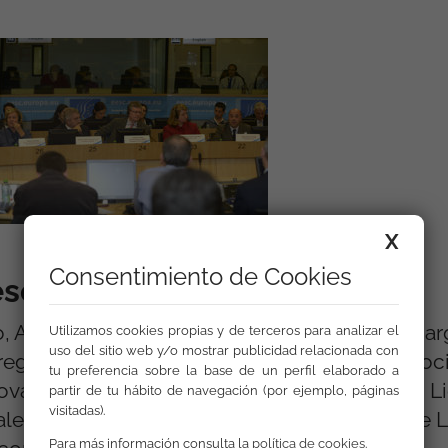
X
Consentimiento de Cookies
esentación
, Asuntos Sociales e Inclusión ha sido el enca
Utilizamos cookies propias y de terceros para analizar el
uso del sitio web y/o mostrar publicidad relacionada con
regorio Rodríguez Cabrero, catedrático de Soci
tu preferencia sobre la base de un perfil elaborado a
ova- Tosheva, directora del FSE para España; L
partir de tu hábito de navegación (por ejemplo, páginas
visitadas).
iales de Europa 2020, y Miguel Ángel Cabra de 
Para más información consulta la
política de cookies
.