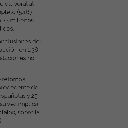
ciolaboral al
pleto (5.167
n 23 millones
licos.
onclusiones del
ucción en 1,38
estaciones no
 retornos
 procedente de
españolas y 25
 su vez implica
tales, sobre la
.