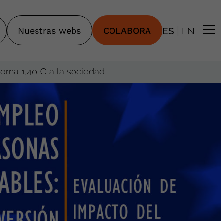
|
Nuestras webs
COLABORA
ES
EN
torna 1,40 € a la sociedad