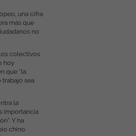
opeo, una cifra
hora más que
 ciudadanos no
los colectivos
o hoy
n que “la
 trabajo sea
ntra la
s importancia
ón”. Y ha
bio chino