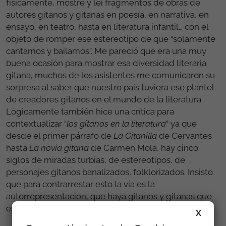
físicamente, mostré y leí fragmentos de obras de
autores gitanos y gitanas en poesía, en narrativa, en
ensayo, en teatro, hasta en literatura infantil… con el
objeto de romper ese estereotipo de que “solamente
cantamos y bailamos”. Me pareció que era una muy
buena ocasión para mostrar esa diversidad literaria
gitana, muchos de los asistentes me comunicaron su
sorpresa al saber que nuestro país tuviera ese plantel
de creadores gitanos en el mundo de la literatura.
Lógicamente también hice una crítica para
contextualizar “
los gitanos en la literatura
” ya que
desde el primer párrafo de
La Gitanilla
de Cervantes
hasta
La novia gitana
de Carmen Mola, hay cinco
siglos de miradas turbias, de estereotipos, de
personajes gitanos banalizados, folklorizados. Insisto
que para contrarrestar esto la vía es la
autorrepresentación, que haya gitanos y gitanas que
escriban en primera persona en todos los géneros.
X