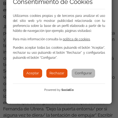
Consentimiento de Cookies
BG. Como este poemario que nos traes,
La puerta
entorná
, un título que tiene una gran sonoridad, ¿a
qué suena, de dónde te inspiras?
Utilizamos cookies propias y de terceros para analizar el uso
del sitio web y/o mostrar publicidad relacionada con tu
preferencia sobre la base de un perfil elaborado a partir de tu
JLB.
Surge de una necesidad de buscar una voz
hábito de navegación (por ejemplo, páginas visitadas).
poética que nos conecta con la lírica popular flamenca
y en ella la importancia que los gitanos y lo gitano han
Para más información consulta la
política de cookies
.
tenido. La lírica popular cuando es buena, es
Puedes aceptar todas las cookies pulsando el botón "Aceptar",
insuperable, es un tesoro que forma parte del acervo
rechazar su uso pulsando el botón "Rechazar" y configurarlas
cultural español y por ende gitano. Un cante por soleá
pulsando el botón "Configurar".
tiene tres o cuatro versos, yo prefiero los de tres.
Supone decir mucho con tan pocas palabras. ¿Cómo
Aceptar
Rechazar
Configurar
veinticuatro sílabas pueden contener tanto significado
como para contar una historia, o sugerirla o para
convertirse en un aforismo?, esa brevedad es uno de
Powered by
SocialCo
los recursos que yo he utilizado en
La puerta
entorná,
que es un guiño a una soleá que cantaba
Fernanda de Utrera.
“
Dejo la puerta entorná/ por si
alguna vez te diera/ la tentación de empujar”. Escribir