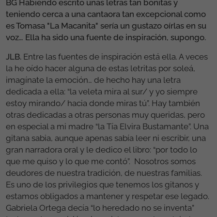
BG Habiendo escrito unas letras tan bonitas y
teniendo cerca a una cantaora tan excepcional como
es Tomasa "La Macanita" sería un gustazo oírlas en su
voz… Ella ha sido una fuente de inspiración, supongo.
JLB.
Entre las fuentes de inspiración está ella. A veces
la he oído hacer alguna de estas letritas por soleá,
imagínate la emoción… de hecho hay una letra
dedicada a ella: “la veleta mira al sur/ y yo siempre
estoy mirando/ hacia donde miras tú”. Hay también
otras dedicadas a otras personas muy queridas, pero
en especial a mi madre “la Tía Elvira Bustamante”. Una
gitana sabia, aunque apenas sabía leer ni escribir, una
gran narradora oral y le dedico el libro: “por todo lo
que me quiso y lo que me contó”. Nosotros somos
deudores de nuestra tradición, de nuestras familias.
Es uno de los privilegios que tenemos los gitanos y
estamos obligados a mantener y respetar ese legado.
Gabriela Ortega decía “lo heredado no se inventa”