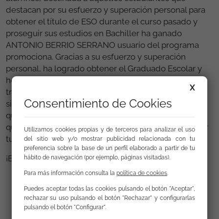
destacan por su esfuerzo y superación personal para
obtener el título de ESO durante el curso pasado y
proseguir sus estudios en Bachiller ha ganado
ANTONIO BERRIO SERRANO usuario del programa
promociona. Gracias a su esfuerzo y superación
personal, ha logrado obtener el Graduado Escolar y
hoy en día está cursando 1º de Bachiller a la vez que
X
trabaja. A pesar de muchos inconvenientes Antonio
Consentimiento de Cookies
siempre ha tenido claro que estudiar es el futuro y
que no por estudiar y ser gitano te vas a “apayar” sino
que contra más estudies mejor vas a poder defender
Utilizamos cookies propias y de terceros para analizar el uso
tu cultura.
del sitio web y/o mostrar publicidad relacionada con tu
preferencia sobre la base de un perfil elaborado a partir de tu
¡Enhorabuena Antonio!
hábito de navegación (por ejemplo, páginas visitadas).
Para más información consulta la
política de cookies
.
Puedes aceptar todas las cookies pulsando el botón "Aceptar",
rechazar su uso pulsando el botón "Rechazar" y configurarlas
Galería
pulsando el botón "Configurar".