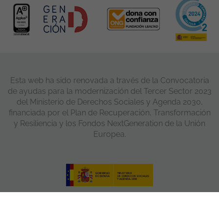
Esta web ha sido renovada a través de la Convocatoria
de ayudas para la modernización del Tercer Sector 2023
del Ministerio de Derechos Sociales y Agenda 2030,
financiada por el Plan de Recuperación, Transformación
y Resiliencia y los Fondos NextGeneration de la Unión
Europea.