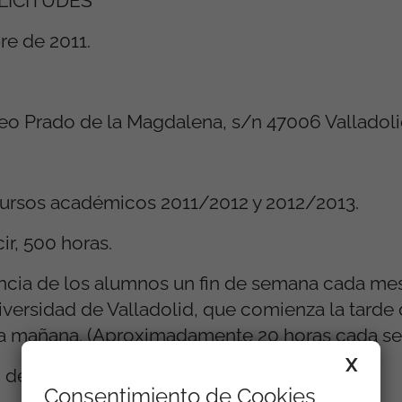
LICITUDES
re de 2011.
seo Prado de la Magdalena, s/n 47006 Valladoli
cursos académicos 2011/2012 y 2012/2013.
ir, 500 horas.
ncia de los alumnos un fin de semana cada mes 
versidad de Valladolid, que comienza la tarde d
la mañana. (Aproximadamente 20 horas cada ses
X
n de una semana de duración.
Consentimiento de Cookies