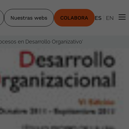
|
Nuestras webs
COLABORA
ES
EN
rocesos en Desarrollo Organizativo'