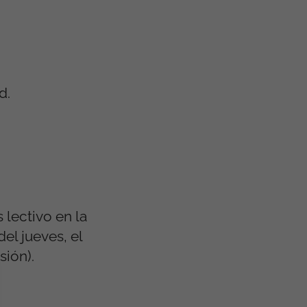
d.
lectivo en la
el jueves, el
ión).