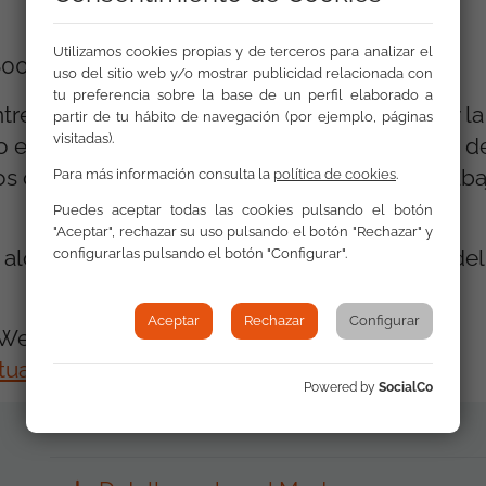
Utilizamos cookies propias y de terceros para analizar el
.800 €
uso del sitio web y/o mostrar publicidad relacionada con
tu preferencia sobre la base de un perfil elaborado a
ntre la Plataforma de ONG de Acción Social y l
partir de tu hábito de navegación (por ejemplo, páginas
visitadas).
o el propio alumno/a. La Plataforma de ONG de
 con 2.200 € y la organización en la que trab
Para más información consulta la
política de cookies
.
Puedes aceptar todas las cookies pulsando el botón
"Aceptar", rechazar su uso pulsando el botón "Rechazar" y
 alojamiento correrán a cargo de la entidad de
configurarlas pulsando el botón "Configurar".
Aceptar
Rechazar
Configurar
 Web:
ualidad/noticias/archivo/74231.html
Powered by
SocialCo