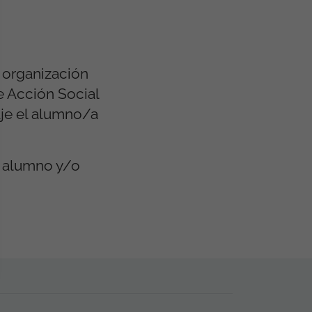
a organización
 Acción Social
aje el alumno/a
l alumno y/o