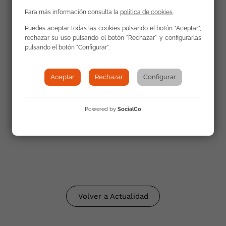
Para más información consulta la
política de cookies
.
INFO Youth Business Spain (YBS)
Puedes aceptar todas las cookies pulsando el botón "Aceptar",
rechazar su uso pulsando el botón "Rechazar" y configurarlas
pulsando el botón "Configurar".
Guía “EVALUACIÓN ECOSISTEMA DE APOYO
AL EMPRENDIMIENTO JUVENIL INCLUSIVO”
Youth Business Spain
Aceptar
Rechazar
Configurar
El ecosistema de emprendimiento juvenil
Powered by
SocialCo
inclusivo demanda mayor apoyo y una estrategia
que impulse su fomento
Volver a Actualidad