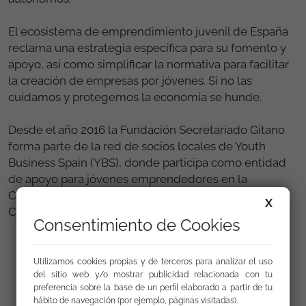
El ecosistema de emprendimiento juvenil de España
reclama una estrategia específica para su fomento y
apoyo, así como simplificar la normativa para facilitar
la creació
n de empresas por j
óvenes.
Si no las
cuidamos y protegemos la economía se hunde.
Desde el año 2016 la Fundación Secretariado Gitano
forma parte de la red de socios locales de Youth
Business Spain (YBS), donde participa como entidad
de apoyo para jóvenes emprendedores en la
Comunidad de Madrid, la Comunidad Valenciana y
X
Castilla y León.
Consentimiento de Cookies
Utilizamos cookies propias y de terceros para analizar el uso
del sitio web y/o mostrar publicidad relacionada con tu
preferencia sobre la base de un perfil elaborado a partir de tu
Enlaces
hábito de navegación (por ejemplo, páginas visitadas).