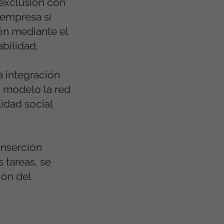
 exclusión con
 empresa si
ión mediante el
bilidad.
a integración
o modelo la red
lidad social
inserción
 tareas, se
ión del