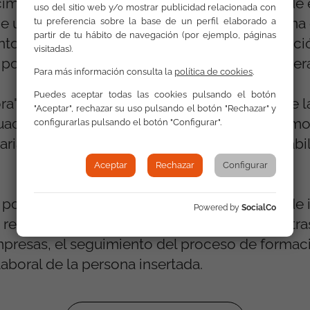
cimiento de que existen personas en riesgo de
uso del sitio web y/o mostrar publicidad relacionada con
e una profesión que son capaces de crear una
tu preferencia sobre la base de un perfil elaborado a
partir de tu hábito de navegación (por ejemplo, páginas
o con la inversión inicial necesaria. La inserc
visitadas).
sibilidades de salir de la situación de vulnera
Para más información consulta la
política de cookies
.
Puedes aceptar todas las cookies pulsando el botón
ora" es que plantea un concepto innovador de l
"Aceptar", rechazar su uso pulsando el botón "Rechazar" y
tuación de exclusión, ya que reúne en un mism
configurarlas pulsando el botón "Configurar".
daria de empresas en el marco de la responsabi
Aceptar
Rechazar
Configurar
 posible sin la contribución de los técnicos de 
Powered by
SocialCo
 red de 17 insertores en Navarra que, entre otras
presas, el seguimiento del proceso de formac
aboral de la persona insertada.