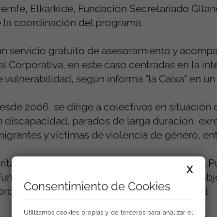
emfe, Elkarkide, Fundación Secretariado Gitan
e la coordinación del programa.
 un servicio gratuito de asesoramiento y acom
 Corporativa, en este caso centradas en la int
e vulnerabilidad, según informa "la Caixa" en 
sde 2006, se dirige a colectivos en situación 
 discapacidad, parados de larga duración, exr
igrantes y víctimas de violencia de género, ent
ritarias de Incorpora en 2016 es el impulso al 
X
ndación Secretariado Gitano, tiene como objet
Consentimiento de Cookies
prendedores en situación de exclusión social.
Utilizamos cookies propias y de terceros para analizar el