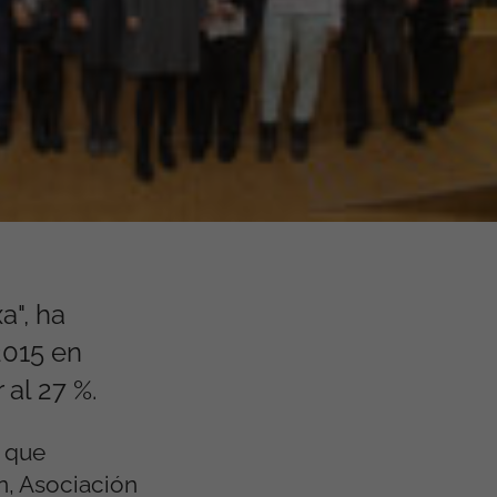
a", ha
2015 en
al 27 %.
s que
in, Asociación