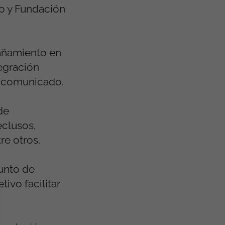
o y Fundación
pañamiento en
egración
un comunicado.
de
eclusos,
re otros.
Punto de
ivo facilitar