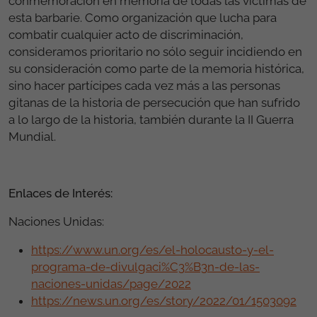
conmemoración en memoria de todas las víctimas de
esta barbarie. Como organización que lucha para
combatir cualquier acto de discriminación,
consideramos prioritario no sólo seguir incidiendo en
su consideración como parte de la memoria histórica,
sino hacer partícipes cada vez más a las personas
gitanas de la historia de persecución que han sufrido
a lo largo de la historia, también durante la II Guerra
Mundial.
Enlaces de Interés:
Naciones Unidas:
https://www.un.org/es/el-holocausto-y-el-
programa-de-divulgaci%C3%B3n-de-las-
naciones-unidas/page/2022
https://news.un.org/es/story/2022/01/1503092