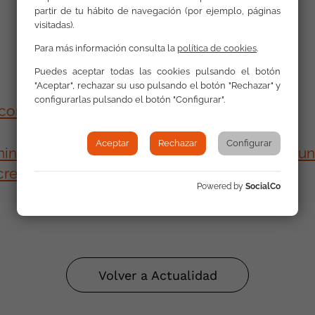
partir de tu hábito de navegación (por ejemplo, páginas
visitadas).
Para más información consulta la
política de cookies
.
Puedes aceptar todas las cookies pulsando el botón
"Aceptar", rechazar su uso pulsando el botón "Rechazar" y
configurarlas pulsando el botón "Configurar".
: conmemoración 25N”
Aceptar
Rechazar
Configurar
iminación de la Violencia contra la Mujer. Com
retariado Gitano
Powered by
SocialCo
Volver a Actualidad