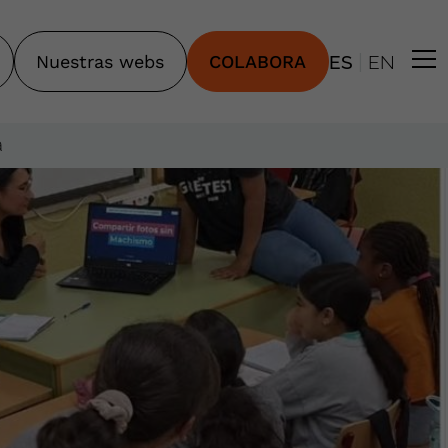
|
Nuestras webs
COLABORA
ES
EN
a