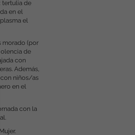
 tertulia de
da en el
 plasma el
s morado (por
iolencia de
bajada con
reras. Además,
o con niños/as
ero en el
ornada con la
al.
Mujer.