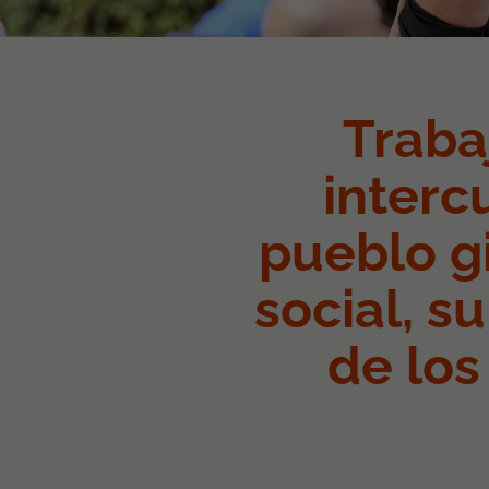
Traba
interc
pueblo g
social, s
de los