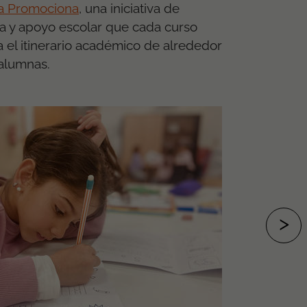
a Promociona
, una iniciativa de
va y apoyo escolar que cada curso
 el itinerario académico de alrededor
alumnas.
>
SI