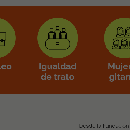
leo
Igualdad
Muje
de trato
gita
Desde la Fundación