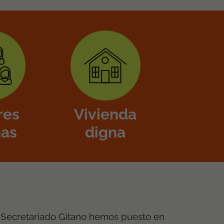
res
Vivienda
nas
digna
 Secretariado Gitano hemos puesto en