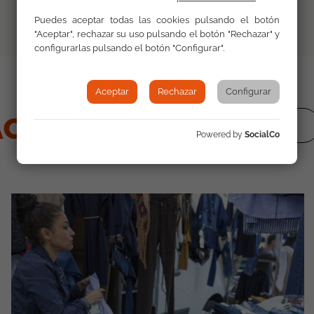
Puedes aceptar todas las cookies pulsando el botón
"Aceptar", rechazar su uso pulsando el botón "Rechazar" y
configurarlas pulsando el botón "Configurar".
Aceptar
Rechazar
Configurar
ctualidad
ver todas
Powered by
SocialCo