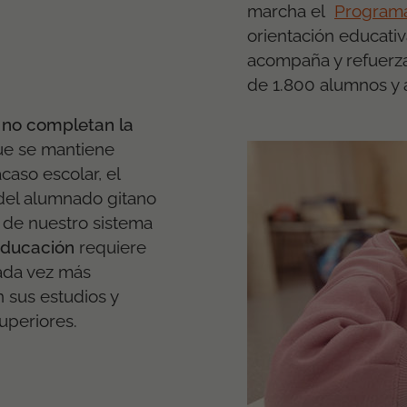
marcha el
Program
orientación educati
acompaña y refuerza
de 1.800 alumnos y 
s
no completan la
que se mantiene
caso escolar, el
del alumnado gitano
 de nuestro sistema
educación
requiere
cada vez más
n sus estudios y
superiores.