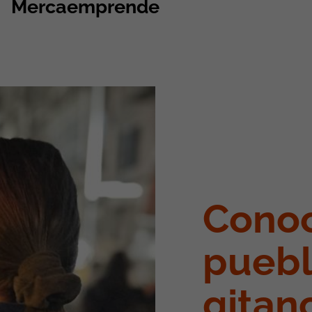
Mercaemprende
Conoc
pueb
gitan