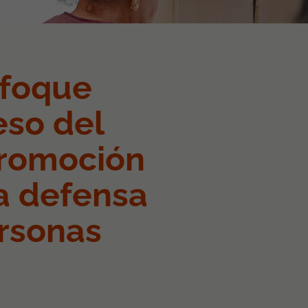
nfoque
eso del
promoción
la defensa
ersonas